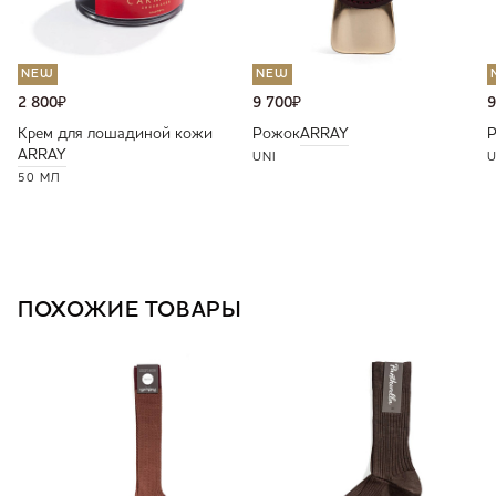
NEW
NEW
2 800
₽
9 700
₽
9
Крем для лошадиной кожи
Рожок
ARRAY
ARRAY
UNI
U
50 МЛ
ПОХОЖИЕ ТОВАРЫ