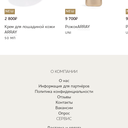
NEW
NEW
2 800
₽
9 700
₽
9
Крем для лошадиной кожи
Рожок
ARRAY
ARRAY
UNI
U
50 МЛ
О КОМПАНИИ
О нас
Информация для партнёров
Политика конфиденциальности
Отзывы
Контакты
Вакансии
Опрос
СЕРВИС