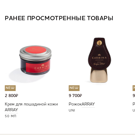
РАНЕЕ ПРОСМОТРЕННЫЕ ТОВАРЫ
NEW
NEW
2 800
₽
9 700
₽
9
Крем для лошадиной кожи
Рожок
ARRAY
ARRAY
UNI
U
50 МЛ