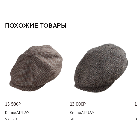
ПОХОЖИЕ ТОВАРЫ
15 500
₽
13 000
₽
1
Кепка
ARRAY
Кепка
ARRAY
57
59
60
U