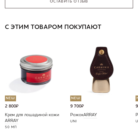
ОСТАВИТЬ ОТЗЫВ
С ЭТИМ ТОВАРОМ ПОКУПАЮТ
NEW
NEW
2 800
₽
9 700
₽
9
Крем для лошадиной кожи
Рожок
ARRAY
ARRAY
UNI
U
50 МЛ