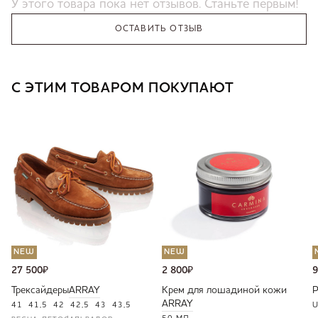
У этого товара пока нет отзывов. Станьте первым!
ОСТАВИТЬ ОТЗЫВ
С ЭТИМ ТОВАРОМ ПОКУПАЮТ
NEW
NEW
27 500
₽
2 800
₽
9
Трексайдеры
ARRAY
Крем для лошадиной кожи
ARRAY
41
41,5
42
42,5
43
43,5
U