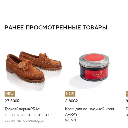
РАНЕЕ ПРОСМОТРЕННЫЕ ТОВАРЫ
NEW
NEW
27 500
₽
2 800
₽
9
Трексайдеры
ARRAY
Крем для лошадиной кожи
ARRAY
41
41,5
42
42,5
43
43,5
U
50 МЛ
ВЕСНА-ЛЕТО
САЛЬВАДОР