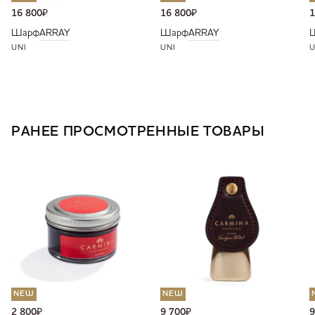
16 800
₽
16 800
₽
1
Шарф
ARRAY
Шарф
ARRAY
UNI
UNI
U
РАНЕЕ ПРОСМОТРЕННЫЕ ТОВАРЫ
NEW
NEW
2 800
₽
9 700
₽
9