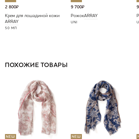
2 800
₽
9 700
₽
9
Крем для лошадиной кожи
Рожок
ARRAY
ARRAY
UNI
U
50 МЛ
ПОХОЖИЕ ТОВАРЫ
NEW
NEW