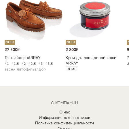
NEW
NEW
27 500
₽
2 800
₽
9
Трексайдеры
ARRAY
Крем для лошадиной кожи
ARRAY
41
41,5
42
42,5
43
43,5
U
50 МЛ
ВЕСНА-ЛЕТО
САЛЬВАДОР
О КОМПАНИИ
О нас
Информация для партнёров
Политика конфиденциальности
Отзывы