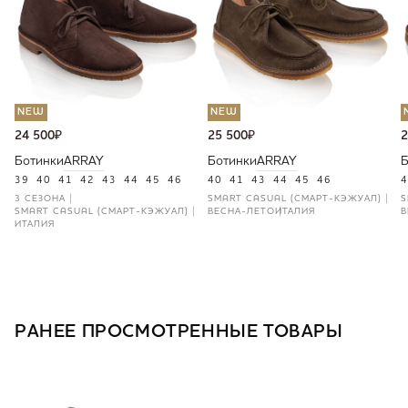
NEW
NEW
24 500
₽
25 500
₽
2
Ботинки
ARRAY
Ботинки
ARRAY
Б
39
40
41
42
43
44
45
46
40
41
43
44
45
46
4
3 СЕЗОНА
SMART CASUAL (СМАРТ-КЭЖУАЛ)
S
SMART CASUAL (СМАРТ-КЭЖУАЛ)
ВЕСНА-ЛЕТО
ИТАЛИЯ
В
ИТАЛИЯ
РАНЕЕ ПРОСМОТРЕННЫЕ ТОВАРЫ