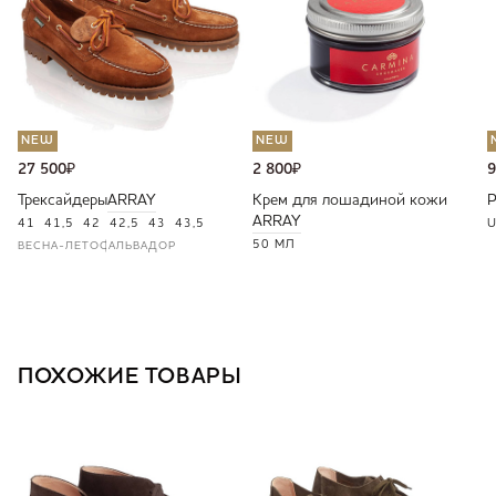
NEW
NEW
27 500
₽
2 800
₽
9
Трексайдеры
ARRAY
Крем для лошадиной кожи
ARRAY
41
41,5
42
42,5
43
43,5
U
50 МЛ
ВЕСНА-ЛЕТО
САЛЬВАДОР
ПОХОЖИЕ ТОВАРЫ