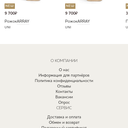
NEW
NEW
9 700
₽
9 700
₽
3
Рожок
ARRAY
Рожок
ARRAY
П
UNI
UNI
U
О КОМПАНИИ
О нас
Информация для партнёров
Политика конфиденциальности
Отзывы
Контакты
Вакансии
Опрос
СЕРВИС
Доставка и оплата
Обмен и возврат