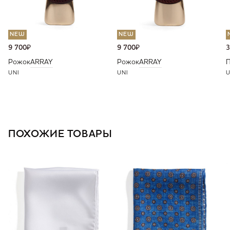
NEW
NEW
9 700
₽
9 700
₽
3
Рожок
ARRAY
Рожок
ARRAY
П
UNI
UNI
U
ПОХОЖИЕ ТОВАРЫ