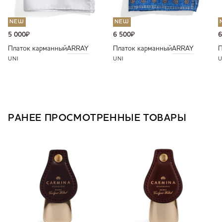
NEW
NEW
5 000
₽
6 500
₽
6
Платок карманный
ARRAY
Платок карманный
ARRAY
П
UNI
UNI
U
РАНЕЕ ПРОСМОТРЕННЫЕ ТОВАРЫ