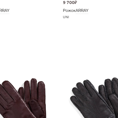
9 700
₽
RRAY
Рожок
ARRAY
UNI