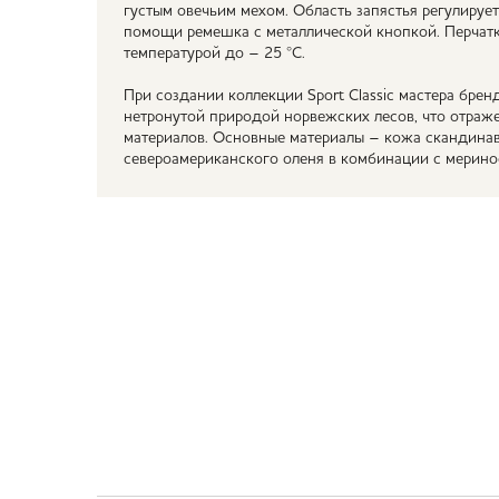
густым овечьим мехом. Область запястья регулируе
помощи ремешка с металлической кнопкой. Перчат
температурой до – 25 °С.
При создании коллекции Sport Classic мастера брен
нетронутой природой норвежских лесов, что отраж
материалов. Основные материалы – кожа скандинав
североамериканского оленя в комбинации с мерино