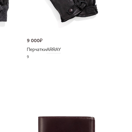
9 000
₽
Перчатки
ARRAY
9
NEW
36 000
Портмо
UNI