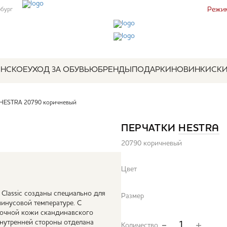
Режим
рбург
НСКОЕ
УХОД ЗА ОБУВЬЮ
БРЕНДЫ
ПОДАРКИ
НОВИНКИ
СК
 HESTRA 20790 коричневый
ПЕРЧАТКИ
HESTRA
20790 коричневый
Цвет
 Classic созданы специально для
Размер
инусовой температуре. С
рочной кожи скандинавского
 внутренней стороны отделана
Количество