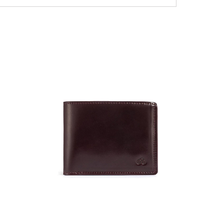
NEW
36 000
Портмо
UNI