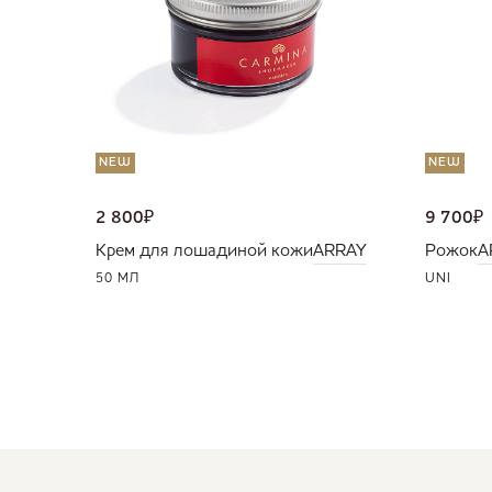
NEW
NEW
2 800
₽
9 700
₽
Крем для лошадиной кожи
ARRAY
Рожок
A
50 МЛ
UNI