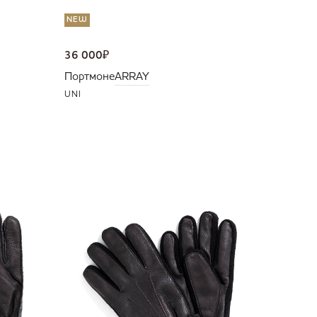
NEW
36 000
₽
Портмоне
ARRAY
UNI
10 500
Перчат
10