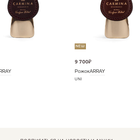
NEW
9 700
₽
RRAY
Рожок
ARRAY
UNI