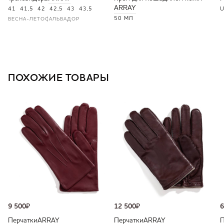
ARRAY
41
41,5
42
42,5
43
43,5
U
50 МЛ
ВЕСНА-ЛЕТО
САЛЬВАДОР
ПОХОЖИЕ ТОВАРЫ
9 500
₽
12 500
₽
6
Перчатки
ARRAY
Перчатки
ARRAY
П