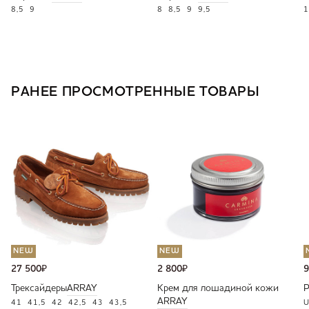
8,5
9
8
8,5
9
9,5
1
РАНЕЕ ПРОСМОТРЕННЫЕ ТОВАРЫ
NEW
NEW
27 500
₽
2 800
₽
9
Трексайдеры
ARRAY
Крем для лошадиной кожи
ARRAY
41
41,5
42
42,5
43
43,5
U