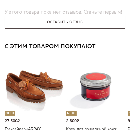
У этого товара пока нет отзывов. Станьте первым!
ОСТАВИТЬ ОТЗЫВ
С ЭТИМ ТОВАРОМ ПОКУПАЮТ
NEW
NEW
27 500
₽
2 800
₽
9
Трексайдеры
ARRAY
Крем для лошадиной кожи