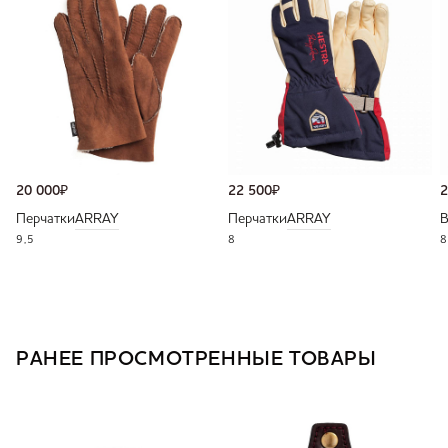
20 000
₽
22 500
₽
2
Перчатки
ARRAY
Перчатки
ARRAY
В
9,5
8
8
РАНЕЕ ПРОСМОТРЕННЫЕ ТОВАРЫ