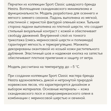
Перчатки из коллекции Sport Classic шведского бренда
Hestra. Воплощение скандинавского минимализма и
функциональности. Модель разработана для осеннего и
мягкого зимнего сезонов. Ладонь выполнена из мягкой,
эластичной с зернистой фактурой оленьей кожи. Тыльная
сторона ладони выполнена из плотной шерсти, что создает
стильный визуальный контраст с кожей и обеспечивает
свободу движений. Внутренний слой из тонкого
трикотажа (смесь мериносовой шерсти и полиамида)
гарантирует мягкость и терморегуляцию. Манжеты
декорированы окантовкой из козьей кожи растительного
дубления. Эластичный шов и надежная кнопка на запястье
обеспечивают плотное прилегание и защиту от ветра.
Модель рассчитана на температуру до –5 °С.
При создании коллекции Sport Classic мастера бренда
Hestra вдохновлялись дикой и нетронутой природой
норвежских лесов, что характеризуется дизайном и
выбором материалов. Основные материалы – кожа
скандинавского лося и североамериканского оленя в
комбинации с мериносовой шерстью и овчиной.