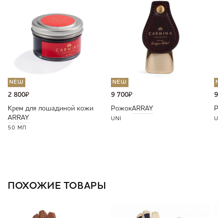
NEW
NEW
2 800
₽
9 700
₽
9
Крем для лошадиной кожи
Рожок
ARRAY
ARRAY
UNI
U
50 МЛ
ПОХОЖИЕ ТОВАРЫ