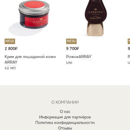
NEW
NEW
2 800
₽
9 700
₽
9
Крем для лошадиной кожи
Рожок
ARRAY
ARRAY
UNI
U
50 МЛ
О КОМПАНИИ
О нас
Информация для партнёров
Политика конфиденциальности
Отзывы