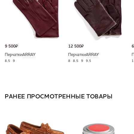
9 500
₽
12 500
₽
6
Перчатки
ARRAY
Перчатки
ARRAY
П
8,5
9
8
8,5
9
9,5
1
РАНЕЕ ПРОСМОТРЕННЫЕ ТОВАРЫ