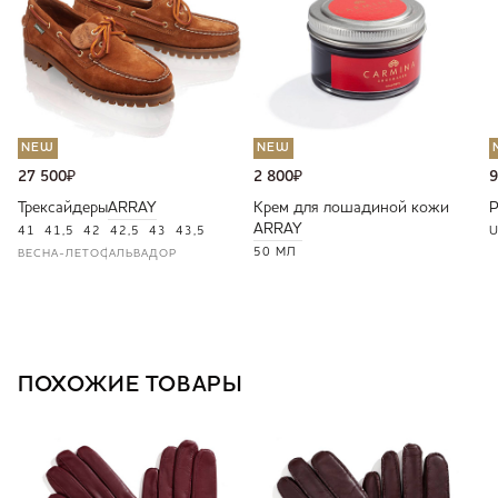
NEW
NEW
27 500
₽
2 800
₽
9
Трексайдеры
ARRAY
Крем для лошадиной кожи
ARRAY
41
41,5
42
42,5
43
43,5
U
50 МЛ
ВЕСНА-ЛЕТО
САЛЬВАДОР
ПОХОЖИЕ ТОВАРЫ