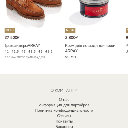
NEW
NEW
27 500
₽
2 800
₽
9
Трексайдеры
ARRAY
Крем для лошадиной кожи
ARRAY
41
41,5
42
42,5
43
43,5
U
50 МЛ
ВЕСНА-ЛЕТО
САЛЬВАДОР
О КОМПАНИИ
О нас
Информация для партнёров
Политика конфиденциальности
Отзывы
Контакты
Вакансии