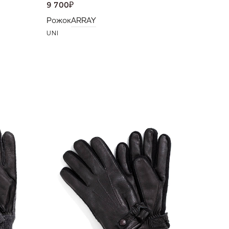
9 700
₽
Рожок
ARRAY
UNI
10 500
Перчат
10