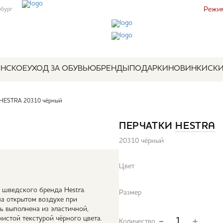
Режим
рбург
НСКОЕ
УХОД ЗА ОБУВЬЮ
БРЕНДЫ
ПОДАРКИ
НОВИНКИ
СК
 HESTRA 20310 чёрный
ПЕРЧАТКИ
HESTRA
20310 чёрный
Цвет
c шведского бренда Hestra.
Размер
а открытом воздухе при
ь выполнена из эластичной,
истой текстурой чёрного цвета.
Количество