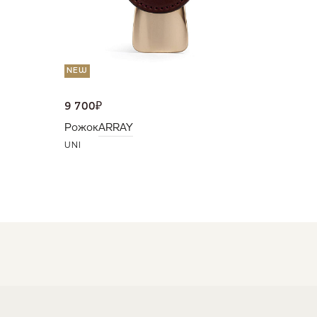
NEW
9 700
₽
Рожок
ARRAY
UNI