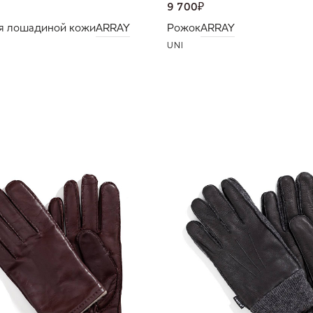
9 700
₽
я лошадиной кожи
ARRAY
Рожок
ARRAY
UNI