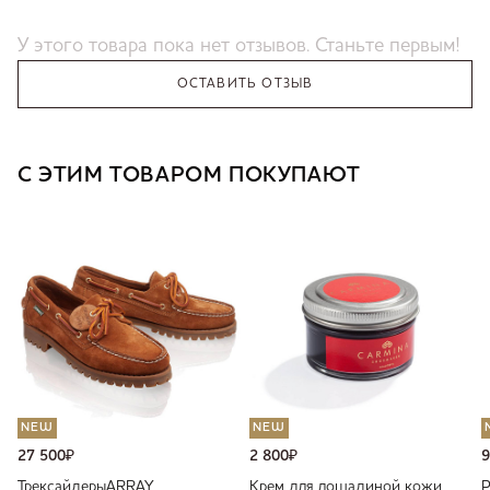
У этого товара пока нет отзывов. Станьте первым!
ОСТАВИТЬ ОТЗЫВ
С ЭТИМ ТОВАРОМ ПОКУПАЮТ
NEW
NEW
27 500
₽
2 800
₽
9
Трексайдеры
ARRAY
Крем для лошадиной кожи