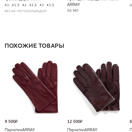
ARRAY
41
41,5
42
42,5
43
43,5
U
50 МЛ
ВЕСНА-ЛЕТО
САЛЬВАДОР
ПОХОЖИЕ ТОВАРЫ
9 500
₽
12 500
₽
6
Перчатки
ARRAY
Перчатки
ARRAY
П