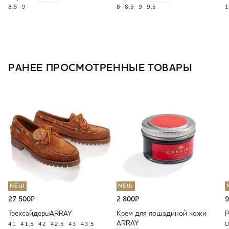
8,5
9
8
8,5
9
9,5
1
РАНЕЕ ПРОСМОТРЕННЫЕ ТОВАРЫ
NEW
NEW
27 500
₽
2 800
₽
9
Трексайдеры
ARRAY
Крем для лошадиной кожи
ARRAY
41
41,5
42
42,5
43
43,5
U