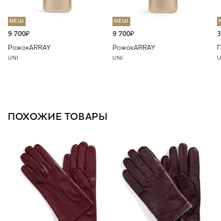
NEW
NEW
9 700
₽
9 700
₽
3
Рожок
ARRAY
Рожок
ARRAY
П
UNI
UNI
U
ПОХОЖИЕ ТОВАРЫ