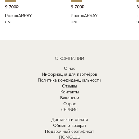
9 700
₽
9 700
₽
3
Рожок
ARRAY
Рожок
ARRAY
П
UNI
UNI
U
О КОМПАНИИ
О нас
Информация для партнёров
Политика конфиденциальности
Отзывы
Контакты
Вакансии
Опрос
СЕРВИС
Доставка и оплата
Обмен и возврат
Подарочный сертификат
ПОМОЩЬ