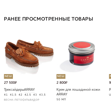
РАНЕЕ ПРОСМОТРЕННЫЕ ТОВАРЫ
NEW
NEW
27 500
₽
2 800
₽
9
Трексайдеры
ARRAY
Крем для лошадиной кожи
ARRAY
41
41,5
42
42,5
43
43,5
U
50 МЛ
ВЕСНА-ЛЕТО
САЛЬВАДОР