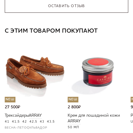
ОСТАВИТЬ ОТЗЫВ
С ЭТИМ ТОВАРОМ ПОКУПАЮТ
NEW
NEW
27 500
₽
2 800
₽
9
Трексайдеры
ARRAY
Крем для лошадиной кожи
ARRAY
41
41,5
42
42,5
43
43,5
U
50 МЛ
ВЕСНА-ЛЕТО
САЛЬВАДОР