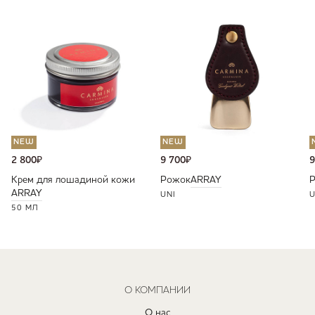
NEW
NEW
2 800
₽
9 700
₽
9
Крем для лошадиной кожи
Рожок
ARRAY
ARRAY
UNI
U
50 МЛ
О КОМПАНИИ
О нас