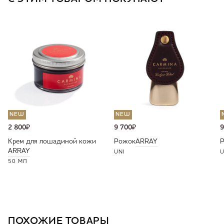
NEW
NEW
2 800
₽
9 700
₽
9
Крем для лошадиной кожи
Рожок
ARRAY
ARRAY
UNI
U
50 МЛ
ПОХОЖИЕ ТОВАРЫ