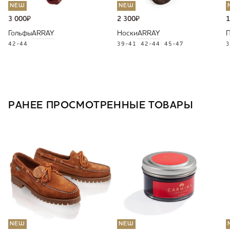
NEW
NEW
3 000
₽
2 300
₽
1
Гольфы
ARRAY
Носки
ARRAY
П
42-44
39-41
42-44
45-47
3
РАНЕЕ ПРОСМОТРЕННЫЕ ТОВАРЫ
NEW
NEW