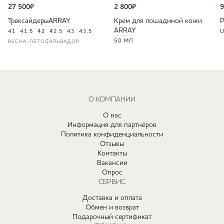
27 500
₽
2 800
₽
9
Трексайдеры
ARRAY
Крем для лошадиной кожи
ARRAY
41
41,5
42
42,5
43
43,5
U
50 МЛ
ВЕСНА-ЛЕТО
САЛЬВАДОР
О КОМПАНИИ
О нас
Информация для партнёров
Политика конфиденциальности
Отзывы
Контакты
Вакансии
Опрос
СЕРВИС
Доставка и оплата
Обмен и возврат
Подарочный сертификат