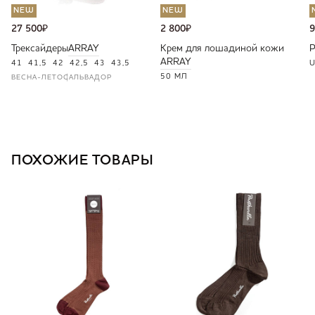
NEW
NEW
27 500
₽
2 800
₽
9
Трексайдеры
ARRAY
Крем для лошадиной кожи
ARRAY
41
41,5
42
42,5
43
43,5
U
50 МЛ
ВЕСНА-ЛЕТО
САЛЬВАДОР
ПОХОЖИЕ ТОВАРЫ