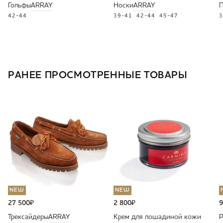
Гольфы
ARRAY
Носки
ARRAY
П
42-44
39-41
42-44
45-47
3
РАНЕЕ ПРОСМОТРЕННЫЕ ТОВАРЫ
NEW
NEW
27 500
₽
2 800
₽
9
Трексайдеры
ARRAY
Крем для лошадиной кожи