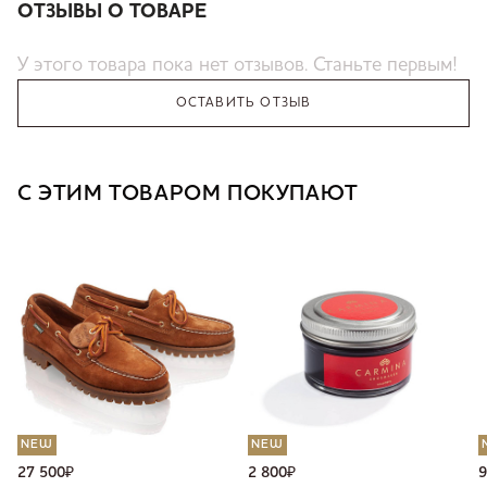
ОТЗЫВЫ О ТОВАРЕ
У этого товара пока нет отзывов. Станьте первым!
ОСТАВИТЬ ОТЗЫВ
С ЭТИМ ТОВАРОМ ПОКУПАЮТ
NEW
NEW
27 500
₽
2 800
₽
9