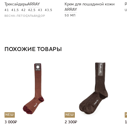
Трексайдеры
ARRAY
Крем для лошадиной кожи
ARRAY
41
41,5
42
42,5
43
43,5
U
50 МЛ
ВЕСНА-ЛЕТО
САЛЬВАДОР
ПОХОЖИЕ ТОВАРЫ
NEW
NEW
3 000
₽
2 300
₽
1