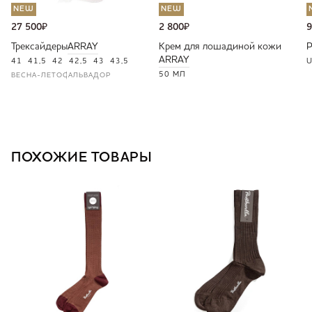
NEW
NEW
27 500
₽
2 800
₽
9
Трексайдеры
ARRAY
Крем для лошадиной кожи
ARRAY
41
41,5
42
42,5
43
43,5
U
50 МЛ
ВЕСНА-ЛЕТО
САЛЬВАДОР
ПОХОЖИЕ ТОВАРЫ