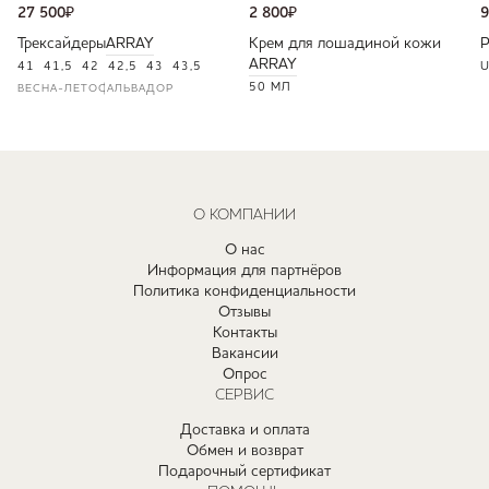
27 500
₽
2 800
₽
9
Трексайдеры
ARRAY
Крем для лошадиной кожи
ARRAY
41
41,5
42
42,5
43
43,5
U
50 МЛ
ВЕСНА-ЛЕТО
САЛЬВАДОР
О КОМПАНИИ
О нас
Информация для партнёров
Политика конфиденциальности
Отзывы
Контакты
Вакансии
Опрос
СЕРВИС
Доставка и оплата
Обмен и возврат
Подарочный сертификат