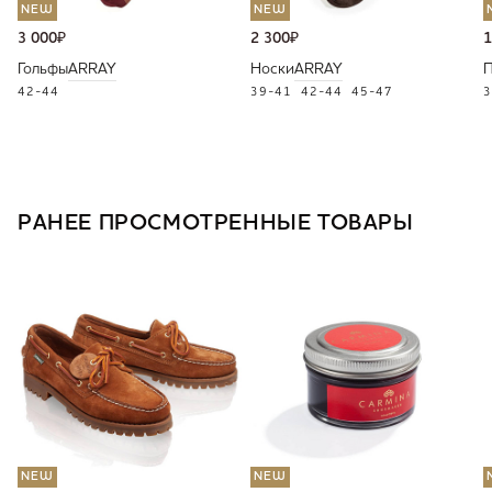
NEW
NEW
3 000
₽
2 300
₽
1
Гольфы
ARRAY
Носки
ARRAY
П
42-44
39-41
42-44
45-47
3
РАНЕЕ ПРОСМОТРЕННЫЕ ТОВАРЫ
NEW
NEW