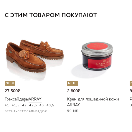
С ЭТИМ ТОВАРОМ ПОКУПАЮТ
NEW
NEW
27 500
₽
2 800
₽
9
Трексайдеры
ARRAY
Крем для лошадиной кожи
ARRAY
41
41,5
42
42,5
43
43,5
U
50 МЛ
ВЕСНА-ЛЕТО
САЛЬВАДОР