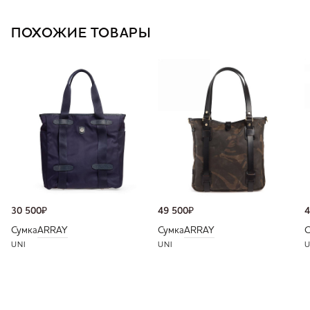
ПОХОЖИЕ ТОВАРЫ
30 500
₽
49 500
₽
4
Сумка
ARRAY
Сумка
ARRAY
С
UNI
UNI
U