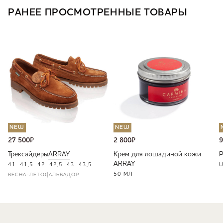
РАНЕЕ ПРОСМОТРЕННЫЕ ТОВАРЫ
NEW
NEW
27 500
₽
2 800
₽
9
Трексайдеры
ARRAY
Крем для лошадиной кожи
ARRAY
41
41,5
42
42,5
43
43,5
U
50 МЛ
ВЕСНА-ЛЕТО
САЛЬВАДОР