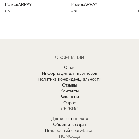
Рожок
ARRAY
Рожок
ARRAY
П
UNI
UNI
U
О КОМПАНИИ
О нас
Информация для партнёров
Политика конфиденциальности
Отзывы
Контакты
Вакансии
Опрос
СЕРВИС
Доставка и оплата
Обмен и возврат
Подарочный сертификат
ПОМОЩЬ