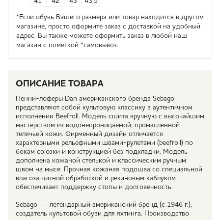
41
42
43
43,5
*Если обувь Вашего размера или товар находится в другом
магазине, просто оформите заказ с доставкой на удобный
адрес. Вы также можете оформить заказ в любой наш
магазин с пометкой *самовывоз.
ОПИСАНИЕ ТОВАРА
Пенни-лоферы Dan американского бренда Sebago
представляют собой культовую классику в аутентичном
исполнении Beefroll. Модель сшита вручную с высочайшим
мастерством из водонепроницаемой, промасленной
телячьей кожи. Фирменный дизайн отличается
характерными рельефными швами-рулетами (beefroll) по
бокам союзки и конструкцией без подкладки. Модель
дополнена кожаной стелькой и классическим ручным
швом на мысе. Прочная кожаная подошва со специальной
влагозащитной обработкой и резиновым каблуком
обеспечивает поддержку стопы и долговечность.
Sebago — легендарный американский бренд (с 1946 г.),
создатель культовой обуви для яхтинга. Производство