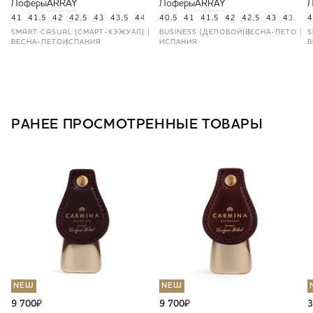
Лоферы
ARRAY
Лоферы
ARRAY
41
41,5
42
42,5
43
43,5
44
45
40,5
41
41,5
42
42,5
43
43,5
4
4
SMART CASUAL (СМАРТ-КЭЖУАЛ)
BUSINESS (ДЕЛОВОЙ)
ВЕСНА-ЛЕТО
S
ВЕСНА-ЛЕТО
ИСПАНИЯ
ИСПАНИЯ
В
РАНЕЕ ПРОСМОТРЕННЫЕ ТОВАРЫ
NEW
NEW
9 700
₽
9 700
₽
3