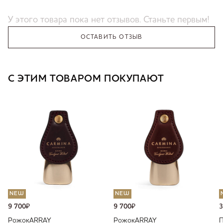
У этого товара пока нет отзывов. Станьте первым!
ОСТАВИТЬ ОТЗЫВ
С ЭТИМ ТОВАРОМ ПОКУПАЮТ
NEW
NEW
9 700
₽
9 700
₽
3
Рожок
ARRAY
Рожок
ARRAY
П