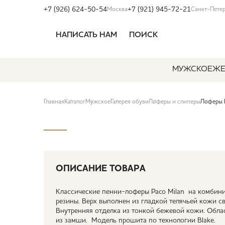
+7 (926) 624-50-54
+7 (921) 945-72-21
Москва
Санкт-Пете
НАПИСАТЬ НАМ
ПОИСК
МУЖСКОЕ
ЖЕ
Главная
Каталог
Мужское
Галерея обуви
Лоферы и слиперы
Лоферы 
ОПИСАНИЕ ТОВАРА
Классические пенни-лоферы Paco Milan на комбин
резины. Верх выполнен из гладкой телячьей кожи с
Внутренняя отделка из тонкой бежевой кожи. Облас
из замши. Модель прошита по технологии Blake.