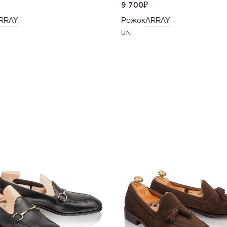
9 700
₽
RRAY
Рожок
ARRAY
UNI