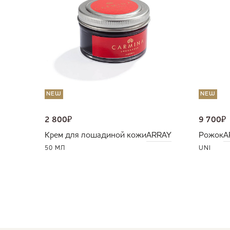
NEW
NEW
2 800
₽
9 700
₽
Крем для лошадиной кожи
ARRAY
Рожок
A
50 МЛ
UNI