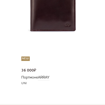
Портмо
UNI
NEW
36 000
₽
Портмоне
ARRAY
UNI