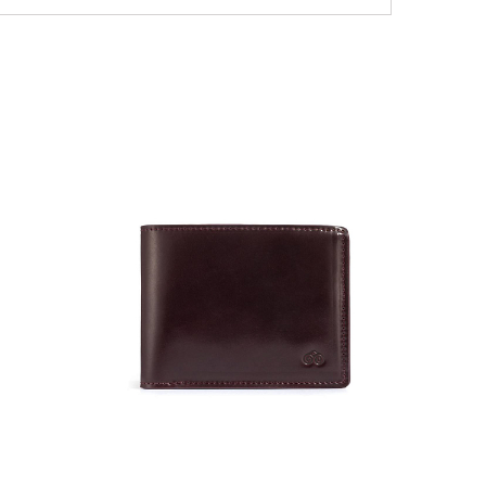
NEW
36 000
Портмо
UNI