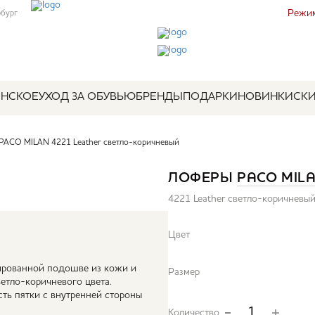
Режим
рбург
НСКОЕ
УХОД ЗА ОБУВЬЮ
БРЕНДЫ
ПОДАРКИ
НОВИНКИ
СК
PACO MILAN 4221 Leather светло-коричневый
ЛОФЕРЫ
PACO MIL
4221 Leather светло-коричневы
Цвет
ированной подошве из кожи и
Размер
ветло-коричневого цвета.
ть пятки с внутренней стороны
Количество