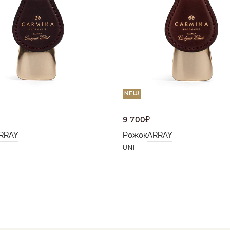
NEW
9 700
₽
RRAY
Рожок
ARRAY
UNI