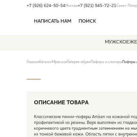
+7 (926) 624-50-54
+7 (921) 945-72-21
Москва
Санкт-Пете
НАПИСАТЬ НАМ
ПОИСК
МУЖСКОЕ
ЖЕ
Главная
Каталог
Мужское
Галерея обуви
Лоферы и слиперы
Лоферы 
ОПИСАНИЕ ТОВАРА
Классические пенни-лоферы Artisan на кожаной по
профилактикой из резины. Верх выполнен из гладко
коричневого цвета градиентным затемнением на мыс
из тонкой бежевой кожи. Область пятки с внутрен