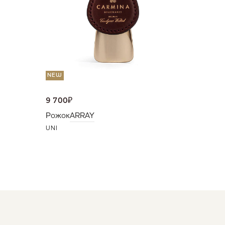
UNI
NEW
9 700
₽
Рожок
ARRAY
UNI