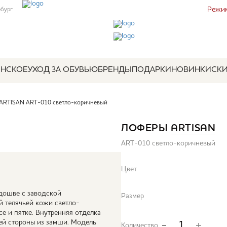
Режим
рбург
НСКОЕ
УХОД ЗА ОБУВЬЮ
БРЕНДЫ
ПОДАРКИ
НОВИНКИ
СК
ARTISAN ART-010 светло-коричневый
ЛОФЕРЫ
ARTISAN
ART-010 светло-коричневый
Цвет
дошве с заводской
Размер
й телячьей кожи светло-
е и пятке. Внутренняя отделка
ней стороны из замши. Модель
Количество