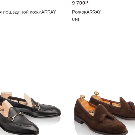
9 700
₽
я лошадиной кожи
ARRAY
Рожок
ARRAY
UNI