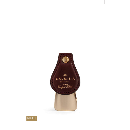
NEW
36 000
Портмо
UNI
NEW