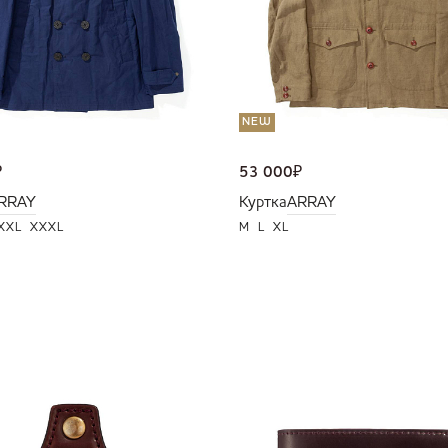
NEW
₽
53 000
₽
RRAY
Куртка
ARRAY
XXL
XXXL
M
L
XL