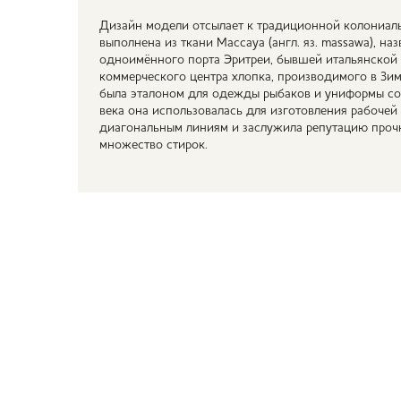
Дизайн модели отсылает к традиционной колониал
выполнена из ткани Массауа (англ. яз. massawa), на
одноимённого порта Эритреи, бывшей итальянской
коммерческого центра хлопка, производимого в Зим
была эталоном для одежды рыбаков и униформы сол
века она использовалась для изготовления рабочей
диагональным линиям и заслужила репутацию прочн
множество стирок.