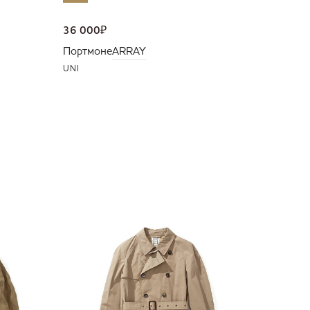
36 000
₽
Портмоне
ARRAY
UNI
NEW
45 500
Куртка
M
L
XL