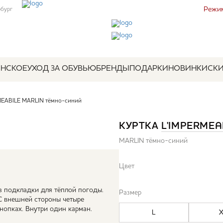
Режим
рбург
НСКОЕ
УХОД ЗА ОБУВЬЮ
БРЕНДЫ
ПОДАРКИ
НОВИНКИ
СК
MEABILE MARLIN тёмно-синий
КУРТКА
L'IMPERMEA
MARLIN тёмно-синий
Цвет
ез подкладки для тёплой погоды.
Размер
С внешней стороны четыре
нопках. Внутри один карман.
L