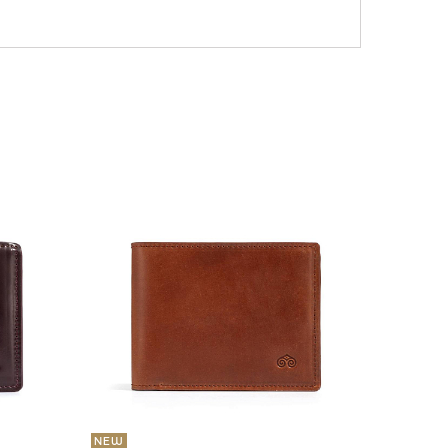
NEW
36 000
Портмо
UNI
NEW