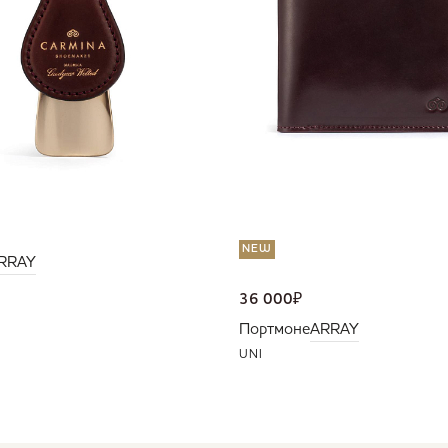
NEW
RRAY
36 000
₽
Портмоне
ARRAY
UNI