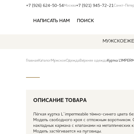
+7 (926) 624-50-54
+7 (921) 945-72-21
Москва
Санкт-Пете
НАПИСАТЬ НАМ
ПОИСК
МУЖСКОЕ
ЖЕ
Главная
Каталог
Мужское
Одежда
Верхняя одежда
Куртка L'IMPER
ОПИСАНИЕ ТОВАРА
Лёгкая куртка L`impermeabile тёмно-синего цвета б
Модель свободного кроя с отложным воротником. 
накладных кармана с клапанами на металлических к
Модель застёгивается на пуговицы.