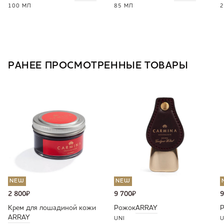
100 МЛ
85 МЛ
2
РАНЕЕ ПРОСМОТРЕННЫЕ ТОВАРЫ
NEW
NEW
2 800
₽
9 700
₽
9
Крем для лошадиной кожи
Рожок
ARRAY
ARRAY
UNI
U