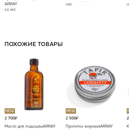
ARRAY
UNI
U
50 МЛ
ПОХОЖИЕ ТОВАРЫ
NEW
NEW
2 700
₽
2 500
₽
2
Масло для подошвы
ARRAY
Пропитка жировая
ARRAY
К