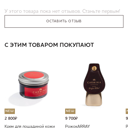
У этого товара пока нет отзывов. Станьте первым!
ОСТАВИТЬ ОТЗЫВ
С ЭТИМ ТОВАРОМ ПОКУПАЮТ
NEW
NEW
2 800
₽
9 700
₽
9
Крем для лошадиной кожи
Рожок
ARRAY