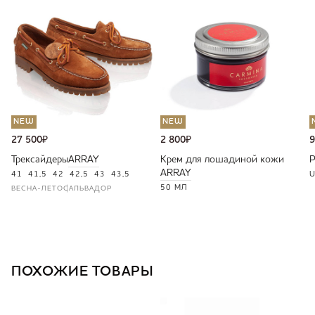
NEW
NEW
27 500
₽
2 800
₽
9
Трексайдеры
ARRAY
Крем для лошадиной кожи
ARRAY
41
41,5
42
42,5
43
43,5
U
50 МЛ
ВЕСНА-ЛЕТО
САЛЬВАДОР
ПОХОЖИЕ ТОВАРЫ