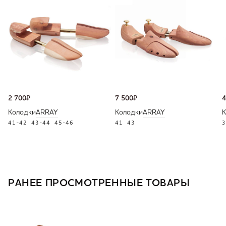
2 700
₽
7 500
₽
4
Колодки
ARRAY
Колодки
ARRAY
К
41-42
43-44
45-46
41
43
3
РАНЕЕ ПРОСМОТРЕННЫЕ ТОВАРЫ