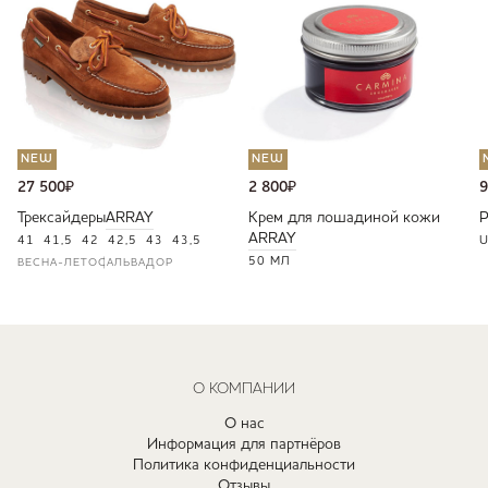
NEW
NEW
27 500
₽
2 800
₽
9
Трексайдеры
ARRAY
Крем для лошадиной кожи
ARRAY
41
41,5
42
42,5
43
43,5
U
50 МЛ
ВЕСНА-ЛЕТО
САЛЬВАДОР
О КОМПАНИИ
О нас
Информация для партнёров
Политика конфиденциальности
Отзывы