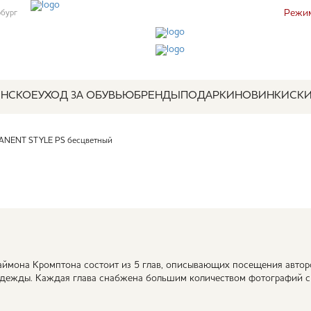
Режим
рбург
НСКОЕ
УХОД ЗА ОБУВЬЮ
БРЕНДЫ
ПОДАРКИ
НОВИНКИ
СК
ANENT STYLE PS бесцветный
Саймона Кромптона состоит из 5 глав, описывающих посещения авторо
 одежды. Каждая глава снабжена большим количеством фотографий 