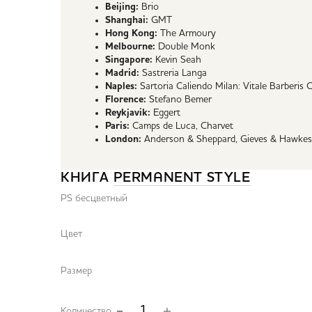
Beijing:
Brio
Shanghai:
GMT
Hong Kong:
The Armoury
Melbourne:
Double Monk
Singapore:
Kevin Seah
Madrid:
Sastreria Langa
Naples:
Sartoria Caliendo Milan: Vitale Barberi
Florence:
Stefano Bemer
Reykjavik:
Eggert
Paris:
Camps de Luca, Charvet
London:
Anderson & Sheppard, Gieves & Hawkes
КНИГА
PERMANENT STYLE
PS бесцветный
Цвет
Размер
Количество