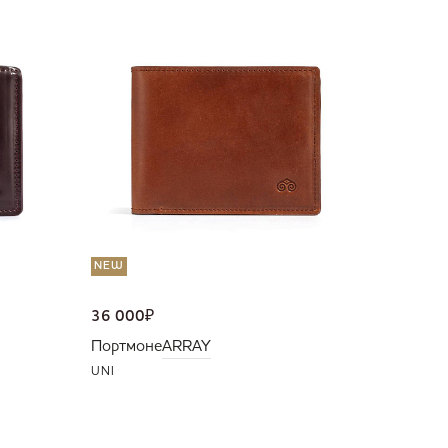
NEW
36 000
Портмо
UNI
NEW
36 000
₽
Портмоне
ARRAY
UNI