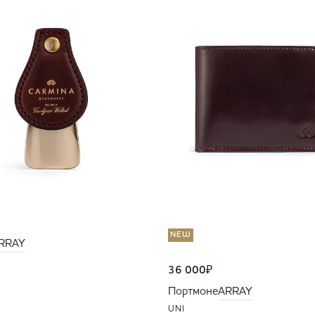
NEW
RRAY
36 000
₽
Портмоне
ARRAY
UNI