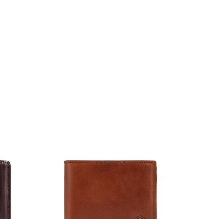
NEW
36 000
Портмо
UNI