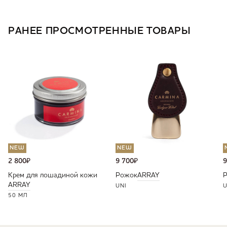
РАНЕЕ ПРОСМОТРЕННЫЕ ТОВАРЫ
NEW
NEW
2 800
₽
9 700
₽
9
Крем для лошадиной кожи
Рожок
ARRAY
ARRAY
UNI
U
50 МЛ