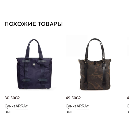
ПОХОЖИЕ ТОВАРЫ
30 500
₽
49 500
₽
4
Сумка
ARRAY
Сумка
ARRAY
С
UNI
UNI
U