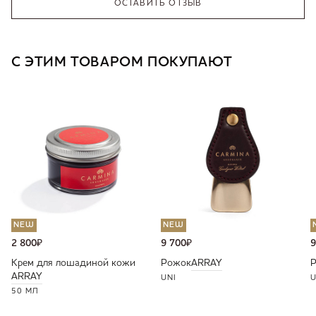
ОСТАВИТЬ ОТЗЫВ
С ЭТИМ ТОВАРОМ ПОКУПАЮТ
NEW
NEW
2 800
₽
9 700
₽
9
Крем для лошадиной кожи
Рожок
ARRAY
ARRAY
UNI
U
50 МЛ