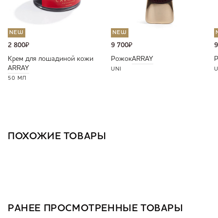
NEW
NEW
2 800
₽
9 700
₽
9
Крем для лошадиной кожи
Рожок
ARRAY
ARRAY
UNI
U
50 МЛ
ПОХОЖИЕ ТОВАРЫ
РАНЕЕ ПРОСМОТРЕННЫЕ ТОВАРЫ