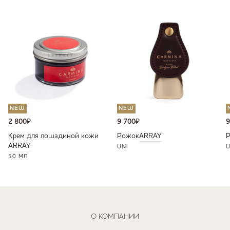
NEW
NEW
2 800
₽
9 700
₽
9
Крем для лошадиной кожи
Рожок
ARRAY
ARRAY
UNI
U
50 МЛ
О КОМПАНИИ