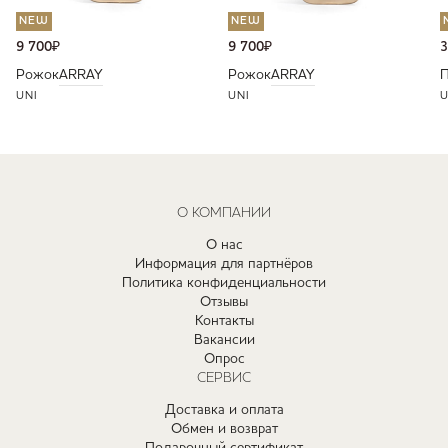
NEW
NEW
9 700
₽
9 700
₽
3
Рожок
ARRAY
Рожок
ARRAY
П
UNI
UNI
U
О КОМПАНИИ
О нас
Информация для партнёров
Политика конфиденциальности
Отзывы
Контакты
Вакансии
Опрос
СЕРВИС
Доставка и оплата
Обмен и возврат