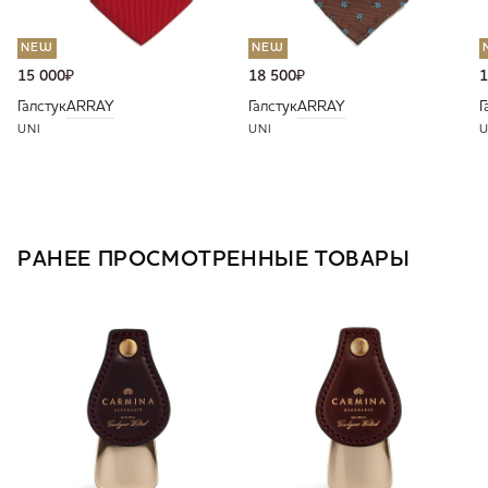
NEW
NEW
15 000
₽
18 500
₽
1
Галстук
ARRAY
Галстук
ARRAY
Г
UNI
UNI
U
РАНЕЕ ПРОСМОТРЕННЫЕ ТОВАРЫ