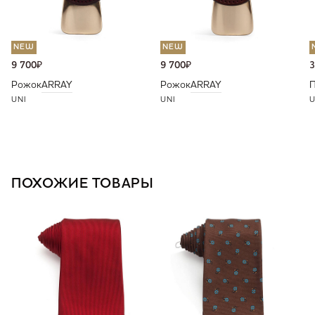
NEW
NEW
9 700
₽
9 700
₽
3
Рожок
ARRAY
Рожок
ARRAY
П
UNI
UNI
U
ПОХОЖИЕ ТОВАРЫ