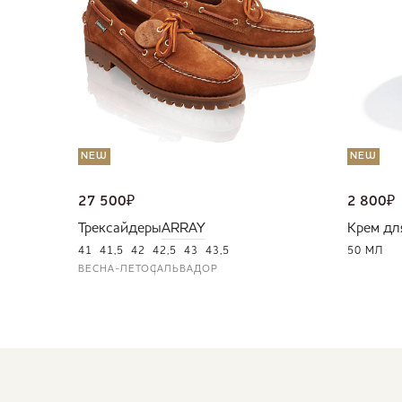
NEW
NEW
27 500
₽
2 800
₽
Трексайдеры
ARRAY
Крем дл
41
41,5
42
42,5
43
43,5
50 МЛ
ВЕСНА-ЛЕТО
САЛЬВАДОР