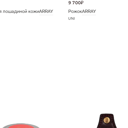
9 700
₽
я лошадиной кожи
ARRAY
Рожок
ARRAY
UNI