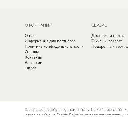
О КОМПАНИИ
СЕРВИС
О нас
Доставка и оплата
Информация для партнёров
Обмен и возврат
Политика конфиденциальности
Подарочный сертиф
Отзывы
Контакты
Вакансии
Опрос
Классическая обувь ручной работы Tricker's, Loake, Yan
ухода за обувью Saphir, Solitaire, аксессуары от лучш
© 2010-2026 checkroom.ru
Карта сайта