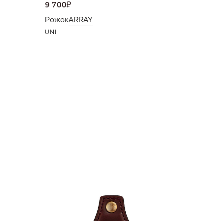
9 700
₽
Рожок
ARRAY
UNI
NEW
36 000
Портмо