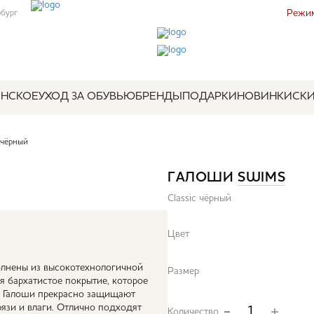
Режим
рбург
НСКОЕ
УХОД ЗА ОБУВЬЮ
БРЕНДЫ
ПОДАРКИ
НОВИНКИ
СК
 чёрный
ГАЛОШИ
SWIMS
Classic чёрный
Цвет
лнены из высокотехнологичной
Размер
я бархатистое покрытие, которое
ь. Галоши прекрасно защищают
рязи и влаги. Отлично подходят
Количество