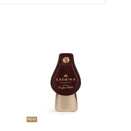
NEW
36 000
Портмо
UNI
NEW