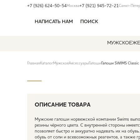
+7 (926) 624-50-54
+7 (921) 945-72-21
Москва
Санкт-Пете
НАПИСАТЬ НАМ
ПОИСК
МУЖСКОЕ
ЖЕ
Главная
Каталог
Мужское
Аксессуары
Галоши
Галоши SWIMS Classic
ОПИСАНИЕ ТОВАРА
Мужские галоши норвежской компании Swims выпо
резины чёрного цвета. С внутренней стороны имеетс
позволяет быстро и аккуратно надевать их на обув
обувь от соли и всевозможных реагентов, а также г