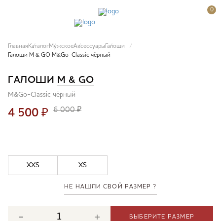
0
Главная
Каталог
Мужское
Аксессуары
Галоши
Галоши M & GO M&Go-Classic чёрный
ГАЛОШИ
M & GO
M&Go-Classic чёрный
6 000 ₽
4 500
₽
XXS
XS
НЕ НАШЛИ СВОЙ РАЗМЕР ?
ВЫБЕРИТЕ РАЗМЕР