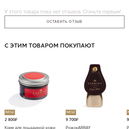
У этого товара пока нет отзывов. Станьте первым!
ОСТАВИТЬ ОТЗЫВ
С ЭТИМ ТОВАРОМ ПОКУПАЮТ
NEW
NEW
2 800
₽
9 700
₽
9
Крем для лошадиной кожи
Рожок
ARRAY