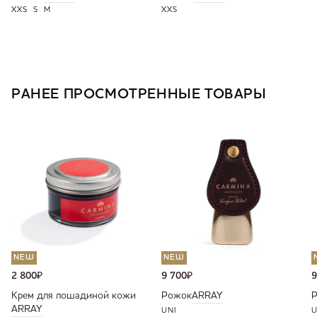
XXS
S
M
XXS
РАНЕЕ ПРОСМОТРЕННЫЕ ТОВАРЫ
NEW
NEW
2 800
₽
9 700
₽
9
Крем для лошадиной кожи
Рожок
ARRAY
ARRAY
UNI
U