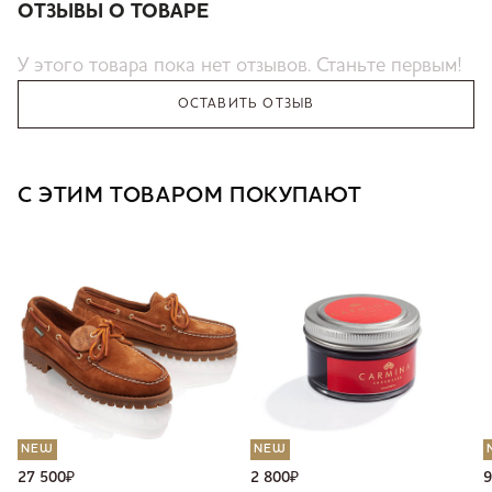
ОТЗЫВЫ О ТОВАРЕ
У этого товара пока нет отзывов. Станьте первым!
ОСТАВИТЬ ОТЗЫВ
С ЭТИМ ТОВАРОМ ПОКУПАЮТ
NEW
NEW
27 500
₽
2 800
₽
9