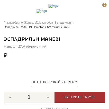
0
Главная
Каталог
Женское
Галерея обуви
Эспадрильи
Эспадрильи MANEBI HamptonsDW тёмно-синий
ЭСПАДРИЛЬИ
MANEBI
HamptonsDW тёмно-синий
₽
НЕ НАШЛИ СВОЙ РАЗМЕР ?
ВЫБЕРИТЕ РАЗМЕР