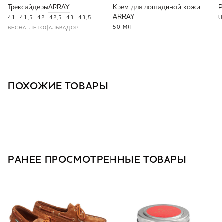
Трексайдеры
ARRAY
Крем для лошадиной кожи
ARRAY
41
41,5
42
42,5
43
43,5
U
50 МЛ
ВЕСНА-ЛЕТО
САЛЬВАДОР
ПОХОЖИЕ ТОВАРЫ
РАНЕЕ ПРОСМОТРЕННЫЕ ТОВАРЫ