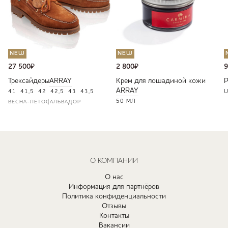
NEW
NEW
27 500
₽
2 800
₽
9
Трексайдеры
ARRAY
Крем для лошадиной кожи
ARRAY
41
41,5
42
42,5
43
43,5
U
50 МЛ
ВЕСНА-ЛЕТО
САЛЬВАДОР
О КОМПАНИИ
О нас
Информация для партнёров
Политика конфиденциальности
Отзывы
Контакты
Вакансии