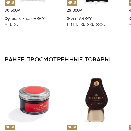
NEW
NEW
30 500
₽
29 000
₽
4
Футболка-поло
ARRAY
Жилет
ARRAY
К
M
L
XL
S
M
L
XL
XXL
XXXL
РАНЕЕ ПРОСМОТРЕННЫЕ ТОВАРЫ
NEW
NEW