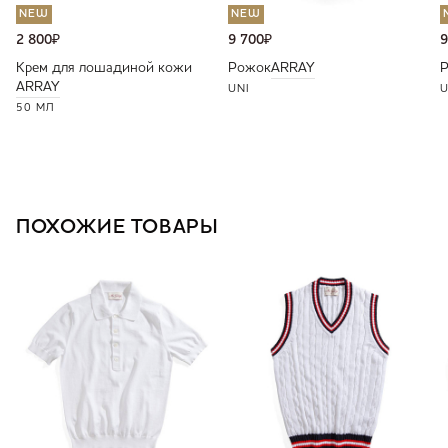
NEW
NEW
2 800
₽
9 700
₽
9
Крем для лошадиной кожи
Рожок
ARRAY
ARRAY
UNI
U
50 МЛ
ПОХОЖИЕ ТОВАРЫ