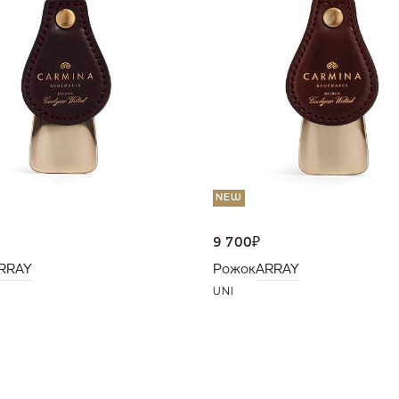
NEW
9 700
₽
RRAY
Рожок
ARRAY
UNI