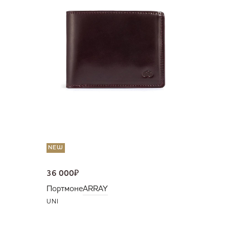
36 000
Портмо
UNI
NEW
36 000
₽
Портмоне
ARRAY
UNI