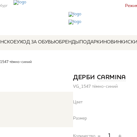
Режим
рбург
НСКОЕ
УХОД ЗА ОБУВЬЮ
БРЕНДЫ
ПОДАРКИ
НОВИНКИ
СК
1547 тёмно-синий
ДЕРБИ
CARMINA
VG_1547 тёмно-синий
Цвет
Размер
Количество