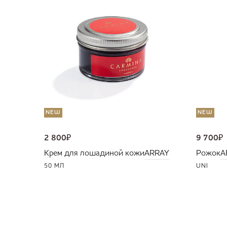
NEW
NEW
2 800
₽
9 700
₽
Крем для лошадиной кожи
ARRAY
Рожок
A
50 МЛ
UNI