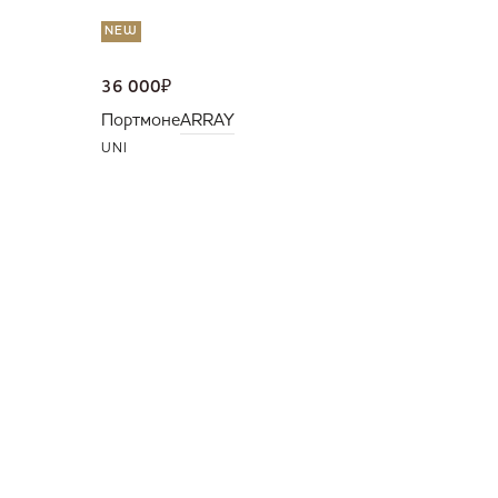
NEW
36 000
₽
Портмоне
ARRAY
UNI
NEW