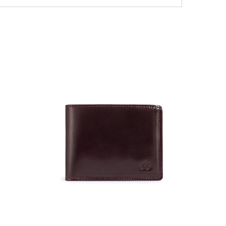
NEW
36 000
Портмо
UNI