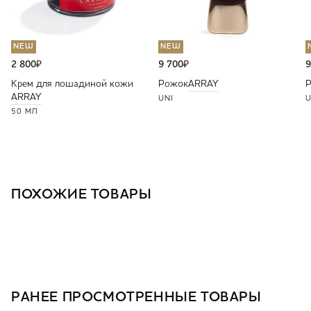
NEW
NEW
2 800
₽
9 700
₽
9
Крем для лошадиной кожи
Рожок
ARRAY
ARRAY
UNI
U
50 МЛ
ПОХОЖИЕ ТОВАРЫ
РАНЕЕ ПРОСМОТРЕННЫЕ ТОВАРЫ