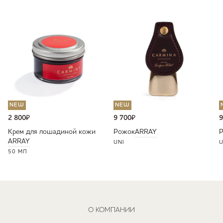
NEW
NEW
2 800
₽
9 700
₽
9
Крем для лошадиной кожи
Рожок
ARRAY
ARRAY
UNI
U
50 МЛ
О КОМПАНИИ