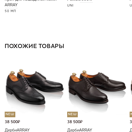
ARRAY
UNI
U
50 МЛ
ПОХОЖИЕ ТОВАРЫ
NEW
NEW
38 500
₽
38 500
₽
3
Дерби
ARRAY
Дерби
ARRAY