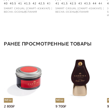
40
40,5
41
41,5
42
42,5
43
43,5
41
44
41,5
44,5
42,5
46
43
43,5
44
44,5
4
4
SMART CASUAL (СМАРТ-КЭЖУАЛ)
SMART CASUAL (СМАРТ-КЭЖУАЛ)
3
ВЕСНА-ОСЕНЬ
ИСПАНИЯ
ВЕСНА-ОСЕНЬ
ИСПАНИЯ
S
И
РАНЕЕ ПРОСМОТРЕННЫЕ ТОВАРЫ
NEW
NEW
2 800
₽
9 700
₽
9