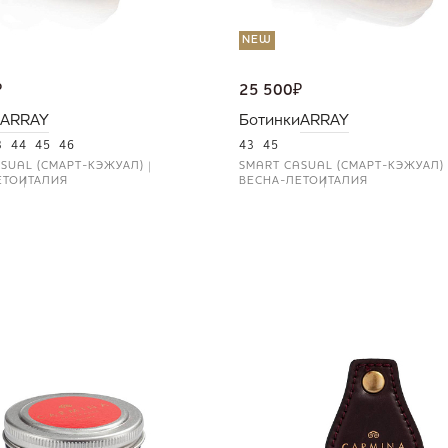
NEW
₽
25 500
₽
ARRAY
Ботинки
ARRAY
3
44
45
46
43
45
SUAL (СМАРТ-КЭЖУАЛ)
SMART CASUAL (СМАРТ-КЭЖУАЛ)
ЕТО
ИТАЛИЯ
ВЕСНА-ЛЕТО
ИТАЛИЯ