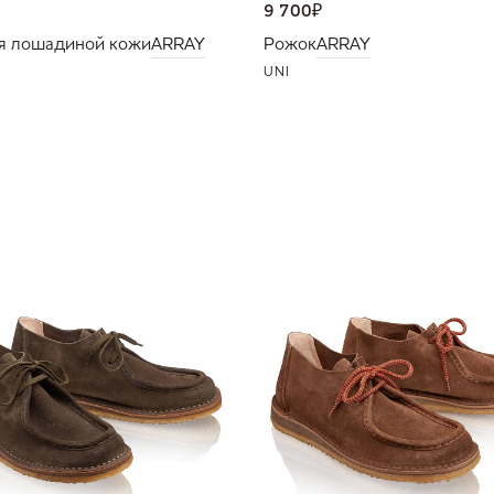
9 700
₽
я лошадиной кожи
ARRAY
Рожок
ARRAY
UNI