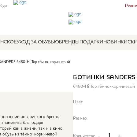
Режим
рбург
НСКОЕ
УХОД ЗА ОБУВЬЮ
БРЕНДЫ
ПОДАРКИ
НОВИНКИ
СК
SANDERS 6480-Hi Top тёмно-коричневый
БОТИНКИ
SANDERS
6480-Hi Top тёмно-коричневый
Цвет
исполнении английского бренда
Размер
а знаменита благодаря
орый как в жизни, так и в кино
я обувь из тёмно-коричневой
Количество