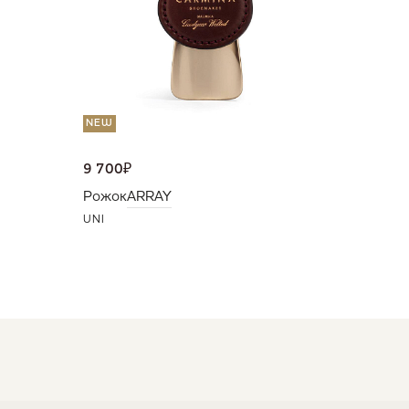
NEW
9 700
₽
Рожок
ARRAY
UNI