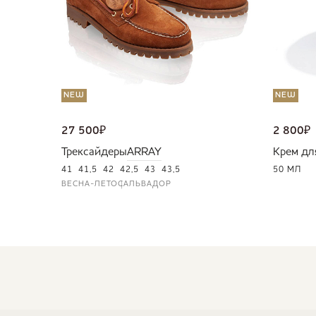
NEW
NEW
27 500
₽
2 800
₽
Трексайдеры
ARRAY
Крем дл
41
41,5
42
42,5
43
43,5
50 МЛ
ВЕСНА-ЛЕТО
САЛЬВАДОР