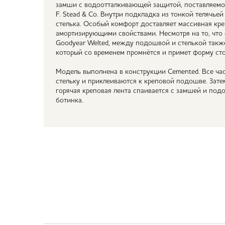
замши с водоотталкивающей защитой, поставляемо
F. Stead & Co. Внутри подкладка из тонкой телячье
стелька. Особый комфорт доставляет массивная кр
амортизирующими свойствами. Несмотря на то, что 
Goodyear Welted, между подошвой и стелькой такж
который со временем промнётся и примет форму ст
Модель выполнена в конструкции Cemented. Все ча
стельку и приклеиваются к креповой подошве. Затем
горячая креповая лента спаивается с замшей и по
ботинка.