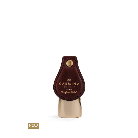
NEW
36 000
Портмо
UNI
NEW