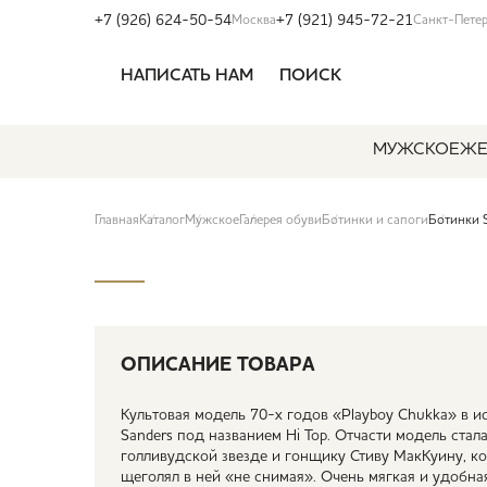
+7 (926) 624-50-54
+7 (921) 945-72-21
Москва
Санкт-Пете
НАПИСАТЬ НАМ
ПОИСК
МУЖСКОЕ
ЖЕ
Главная
Каталог
Мужское
Галерея обуви
Ботинки и сапоги
Ботинки 
ОПИСАНИЕ ТОВАРА
Культовая модель 70-х годов «Playboy Chukka» в 
Sanders под названием Hi Top. Отчасти модель стал
голливудской звезде и гонщику Стиву МакКуину, кот
щеголял в ней «не снимая». Очень мягкая и удобна