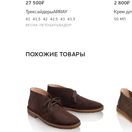
27 500
₽
2 800
₽
Трексайдеры
ARRAY
Крем дл
41
41,5
42
42,5
43
43,5
50 МЛ
ВЕСНА-ЛЕТО
САЛЬВАДОР
ПОХОЖИЕ ТОВАРЫ