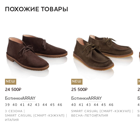
ПОХОЖИЕ ТОВАРЫ
NEW
NEW
24 500
₽
25 500
₽
2
Ботинки
ARRAY
Ботинки
ARRAY
Б
39
40
41
42
43
44
45
46
40
41
43
44
45
46
4
3 СЕЗОНА
SMART CASUAL (СМАРТ-КЭЖУАЛ)
S
SMART CASUAL (СМАРТ-КЭЖУАЛ)
ВЕСНА-ЛЕТО
ИТАЛИЯ
В
ИТАЛИЯ