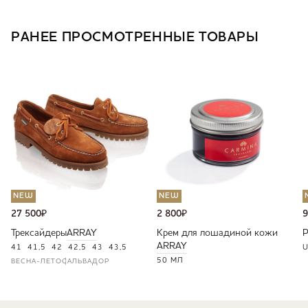
РАНЕЕ ПРОСМОТРЕННЫЕ ТОВАРЫ
NEW
NEW
27 500
₽
2 800
₽
9
Трексайдеры
ARRAY
Крем для лошадиной кожи
ARRAY
41
41,5
42
42,5
43
43,5
U
50 МЛ
ВЕСНА-ЛЕТО
САЛЬВАДОР