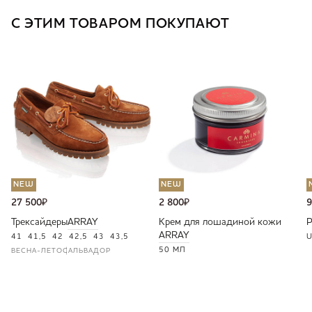
С ЭТИМ ТОВАРОМ ПОКУПАЮТ
NEW
NEW
27 500
₽
2 800
₽
9
Трексайдеры
ARRAY
Крем для лошадиной кожи
ARRAY
41
41,5
42
42,5
43
43,5
U
50 МЛ
ВЕСНА-ЛЕТО
САЛЬВАДОР