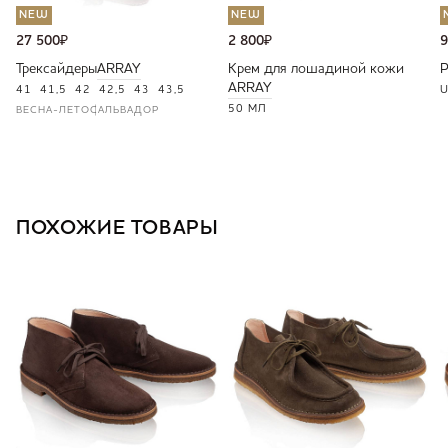
NEW
NEW
27 500
₽
2 800
₽
9
Трексайдеры
ARRAY
Крем для лошадиной кожи
ARRAY
41
41,5
42
42,5
43
43,5
U
50 МЛ
ВЕСНА-ЛЕТО
САЛЬВАДОР
ПОХОЖИЕ ТОВАРЫ