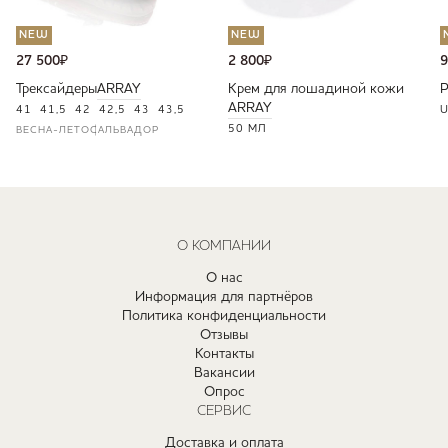
NEW
NEW
27 500
₽
2 800
₽
9
Трексайдеры
ARRAY
Крем для лошадиной кожи
ARRAY
41
41,5
42
42,5
43
43,5
U
50 МЛ
ВЕСНА-ЛЕТО
САЛЬВАДОР
О КОМПАНИИ
О нас
Информация для партнёров
Политика конфиденциальности
Отзывы
Контакты
Вакансии
Опрос
СЕРВИС
Доставка и оплата