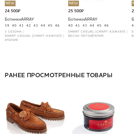
NEW
NEW
24 500
₽
25 500
₽
2
Ботинки
ARRAY
Ботинки
ARRAY
Б
39
40
41
42
43
44
45
46
40
41
43
44
45
46
4
3 СЕЗОНА
SMART CASUAL (СМАРТ-КЭЖУАЛ)
S
SMART CASUAL (СМАРТ-КЭЖУАЛ)
ВЕСНА-ЛЕТО
ИТАЛИЯ
В
ИТАЛИЯ
РАНЕЕ ПРОСМОТРЕННЫЕ ТОВАРЫ