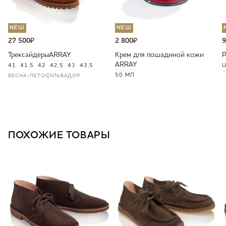
NEW
NEW
27 500
₽
2 800
₽
9
Трексайдеры
ARRAY
Крем для лошадиной кожи
ARRAY
41
41,5
42
42,5
43
43,5
U
50 МЛ
ВЕСНА-ЛЕТО
САЛЬВАДОР
ПОХОЖИЕ ТОВАРЫ