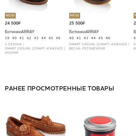
NEW
NEW
24 500
₽
25 500
₽
2
Ботинки
ARRAY
Ботинки
ARRAY
Б
39
40
41
42
43
44
45
46
40
41
43
44
45
46
4
3 СЕЗОНА
SMART CASUAL (СМАРТ-КЭЖУАЛ)
S
SMART CASUAL (СМАРТ-КЭЖУАЛ)
ВЕСНА-ЛЕТО
ИТАЛИЯ
В
ИТАЛИЯ
РАНЕЕ ПРОСМОТРЕННЫЕ ТОВАРЫ