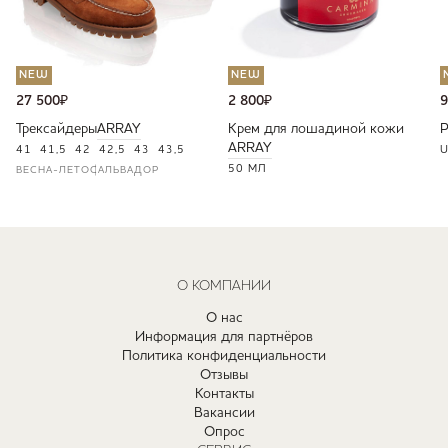
NEW
NEW
27 500
₽
2 800
₽
9
Трексайдеры
ARRAY
Крем для лошадиной кожи
ARRAY
41
41,5
42
42,5
43
43,5
U
50 МЛ
ВЕСНА-ЛЕТО
САЛЬВАДОР
О КОМПАНИИ
О нас
Информация для партнёров
Политика конфиденциальности
Отзывы
Контакты
Вакансии
Опрос