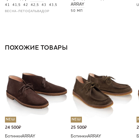
ARRAY
41
41,5
42
42,5
43
43,5
U
50 МЛ
ВЕСНА-ЛЕТО
САЛЬВАДОР
ПОХОЖИЕ ТОВАРЫ
NEW
NEW
24 500
₽
25 500
₽
2
Ботинки
ARRAY
Ботинки
ARRAY
Б