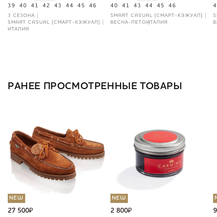
39
40
41
42
43
44
45
46
40
41
43
44
45
46
4
3 СЕЗОНА
SMART CASUAL (СМАРТ-КЭЖУАЛ)
S
SMART CASUAL (СМАРТ-КЭЖУАЛ)
ВЕСНА-ЛЕТО
ИТАЛИЯ
В
ИТАЛИЯ
РАНЕЕ ПРОСМОТРЕННЫЕ ТОВАРЫ
NEW
NEW
27 500
₽
2 800
₽
9