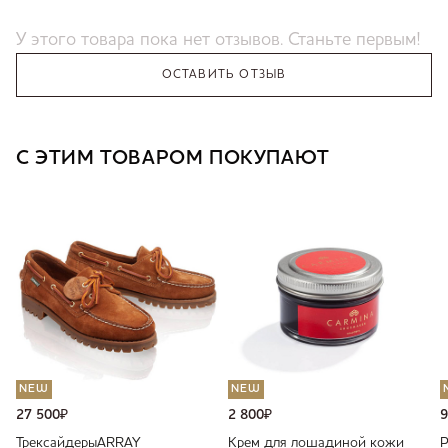
У этого товара пока нет отзывов. Станьте первым!
ОСТАВИТЬ ОТЗЫВ
С ЭТИМ ТОВАРОМ ПОКУПАЮТ
NEW
NEW
27 500
₽
2 800
₽
9
Трексайдеры
ARRAY
Крем для лошадиной кожи