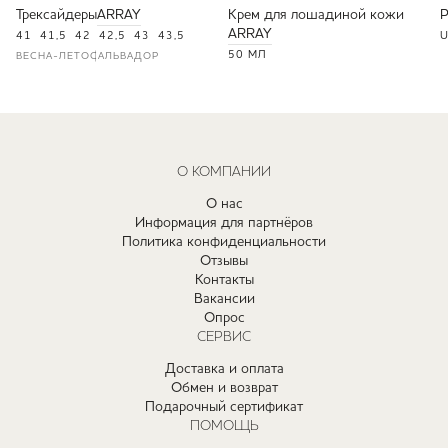
Трексайдеры
ARRAY
Крем для лошадиной кожи
ARRAY
41
41,5
42
42,5
43
43,5
U
50 МЛ
ВЕСНА-ЛЕТО
САЛЬВАДОР
О КОМПАНИИ
О нас
Информация для партнёров
Политика конфиденциальности
Отзывы
Контакты
Вакансии
Опрос
СЕРВИС
Доставка и оплата
Обмен и возврат
Подарочный сертификат
ПОМОЩЬ