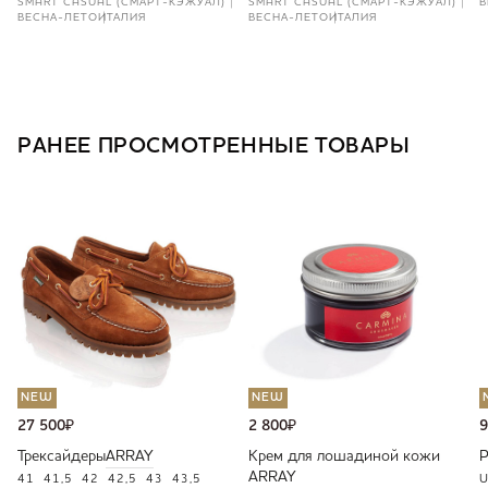
SMART CASUAL (СМАРТ-КЭЖУАЛ)
SMART CASUAL (СМАРТ-КЭЖУАЛ)
В
ВЕСНА-ЛЕТО
ИТАЛИЯ
ВЕСНА-ЛЕТО
ИТАЛИЯ
РАНЕЕ ПРОСМОТРЕННЫЕ ТОВАРЫ
NEW
NEW
27 500
₽
2 800
₽
9
Трексайдеры
ARRAY
Крем для лошадиной кожи
ARRAY
41
41,5
42
42,5
43
43,5
U