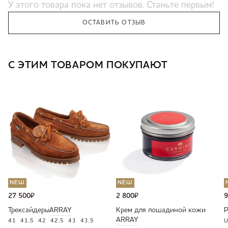
У этого товара пока нет отзывов. Станьте первым!
ОСТАВИТЬ ОТЗЫВ
С ЭТИМ ТОВАРОМ ПОКУПАЮТ
NEW
NEW
27 500
₽
2 800
₽
9
Трексайдеры
ARRAY
Крем для лошадиной кожи
ARRAY
41
41,5
42
42,5
43
43,5
U