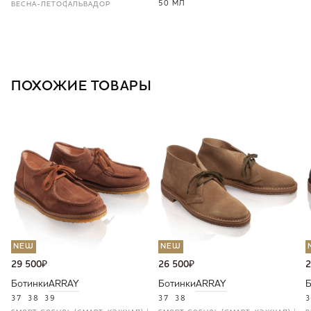
50 МЛ
ВЕСНА-ЛЕТО
САЛЬВАДОР
ПОХОЖИЕ ТОВАРЫ
NEW
NEW
29 500
₽
26 500
₽
2
Ботинки
ARRAY
Ботинки
ARRAY
Б
37
38
39
37
38
3