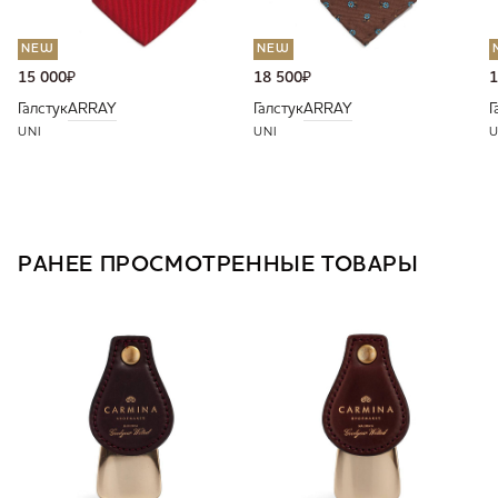
NEW
NEW
15 000
₽
18 500
₽
1
Галстук
ARRAY
Галстук
ARRAY
Г
UNI
UNI
U
РАНЕЕ ПРОСМОТРЕННЫЕ ТОВАРЫ