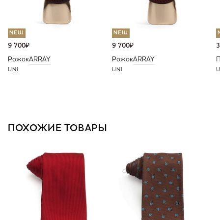
NEW
NEW
9 700
₽
9 700
₽
3
Рожок
ARRAY
Рожок
ARRAY
П
UNI
UNI
U
ПОХОЖИЕ ТОВАРЫ