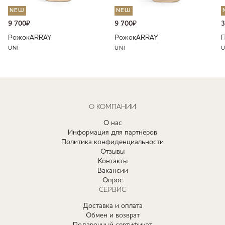
NEW
NEW
9 700
₽
9 700
₽
3
Рожок
ARRAY
Рожок
ARRAY
П
UNI
UNI
U
О КОМПАНИИ
О нас
Информация для партнёров
Политика конфиденциальности
Отзывы
Контакты
Вакансии
Опрос
СЕРВИС
Доставка и оплата
Обмен и возврат