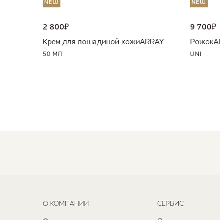
NEW
NEW
2 800
₽
9 700
₽
Крем для лошадиной кожи
ARRAY
Рожок
A
50 МЛ
UNI
О КОМПАНИИ
СЕРВИС