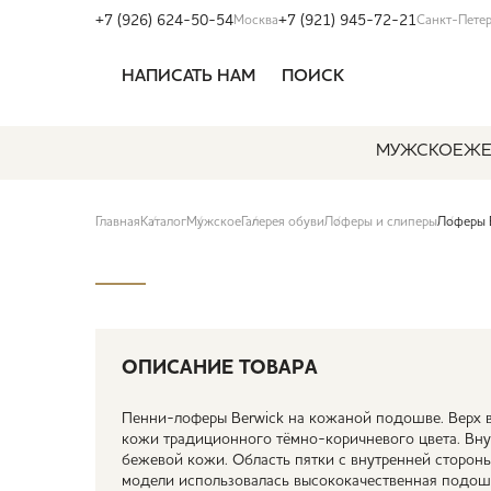
+7 (926) 624-50-54
+7 (921) 945-72-21
Москва
Санкт-Пете
НАПИСАТЬ НАМ
ПОИСК
МУЖСКОЕ
ЖЕ
Главная
Каталог
Мужское
Галерея обуви
Лоферы и слиперы
Лоферы 
ОПИСАНИЕ ТОВАРА
Пенни-лоферы Berwick на кожаной подошве. Верх в
кожи традиционного тёмно-коричневого цвета. Вну
бежевой кожи. Область пятки с внутренней сторон
модели использовалась высококачественная подош