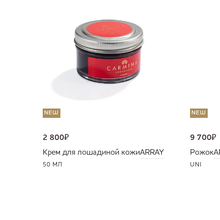
NEW
NEW
2 800
₽
9 700
₽
Крем для лошадиной кожи
ARRAY
Рожок
A
50 МЛ
UNI