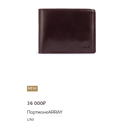
36 000
Портмо
UNI
NEW
36 000
₽
Портмоне
ARRAY
UNI