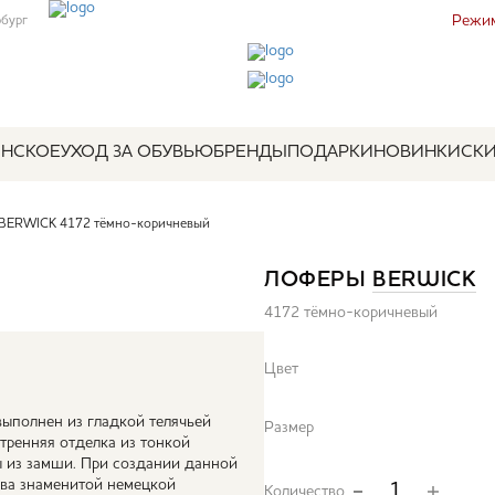
Режим
рбург
НСКОЕ
УХОД ЗА ОБУВЬЮ
БРЕНДЫ
ПОДАРКИ
НОВИНКИ
СК
BERWICK 4172 тёмно-коричневый
ЛОФЕРЫ
BERWICK
4172 тёмно-коричневый
Цвет
ыполнен из гладкой телячьей
Размер
тренняя отделка из тонкой
ы из замши. При создании данной
ва знаменитой немецкой
Количество