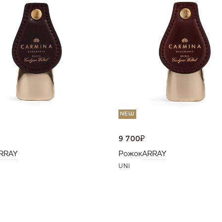
NEW
9 700
₽
RRAY
Рожок
ARRAY
UNI