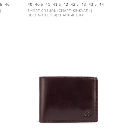
5
46
40
40,5
41
41,5
42
42,5
43
43,5
44
44,5
45
46
SMART CASUAL (СМАРТ-КЭЖУАЛ)
ВЕСНА-ОСЕНЬ
ИСПАНИЯ
ЛЕТО
NEW
36 000
Портмо
UNI