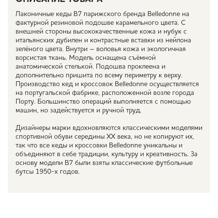
Лаконичные кеды B7 парижского бренда Belledonne на
фактурной резиновой подошве карамельного цвета. С
внешней стороны высококачественные кожа и нубук с
итальянских дубилен и контрастные вставки из нейлона
зелёного цвета. Внутри – воловья кожа и экологичная
ворсистая ткань. Модель оснащена съёмной
анатомической стелькой. Подошва проклеена и
дополнительно пришита по всему периметру к верху.
Производство кед и кроссовок Belledonne осуществляется
на португальской фабрике, расположенной возле города
Порту. Большинство операций выполняется с помощью
машин, но задействуется и ручной труд.
Дизайнеры марки вдохновляются классическими моделями
спортивной обуви середины XX века, но не копируют их,
так что все кеды и кроссовки Belledonne уникальны и
объединяют в себе традиции, культуру и креативность. За
основу модели B7 были взяты классические футбольные
бутсы 1950-х годов.