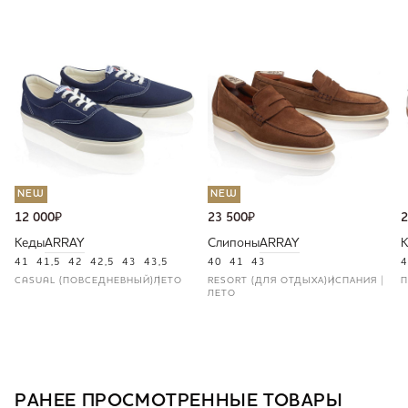
NEW
NEW
12 000
₽
23 500
₽
2
Кеды
ARRAY
Слипоны
ARRAY
41
41,5
42
42,5
43
43,5
40
41
43
4
CASUAL (ПОВСЕДНЕВНЫЙ)
ЛЕТО
RESORT (ДЛЯ ОТДЫХА)
ИСПАНИЯ
П
ЛЕТО
РАНЕЕ ПРОСМОТРЕННЫЕ ТОВАРЫ