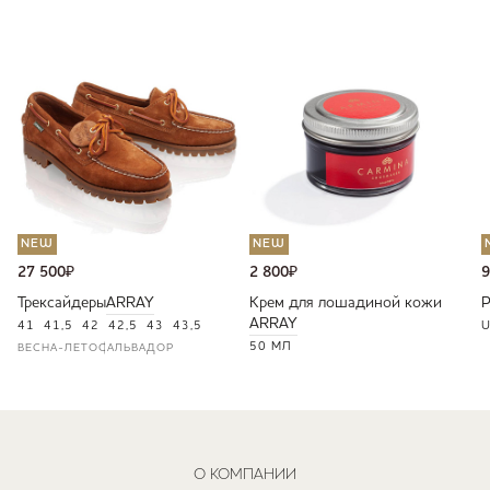
NEW
NEW
27 500
₽
2 800
₽
9
Трексайдеры
ARRAY
Крем для лошадиной кожи
ARRAY
41
41,5
42
42,5
43
43,5
U
50 МЛ
ВЕСНА-ЛЕТО
САЛЬВАДОР
О КОМПАНИИ