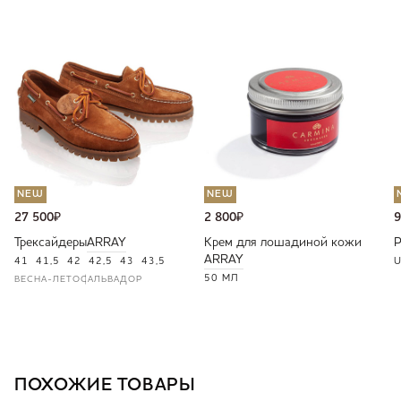
NEW
NEW
27 500
₽
2 800
₽
9
Трексайдеры
ARRAY
Крем для лошадиной кожи
ARRAY
41
41,5
42
42,5
43
43,5
U
50 МЛ
ВЕСНА-ЛЕТО
САЛЬВАДОР
ПОХОЖИЕ ТОВАРЫ